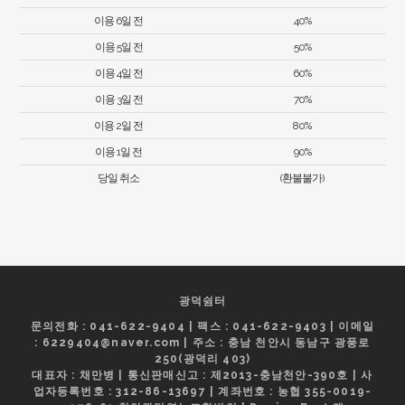
이용 6일 전
40%
이용 5일 전
50%
이용 4일 전
60%
이용 3일 전
70%
이용 2일 전
80%
이용 1일 전
90%
당일 취소
(환불불가)
광덕쉼터
문의전화 : 041-622-9404 | 팩스 : 041-622-9403 | 이메일
: 6229404@naver.com | 주소 : 충남 천안시 동남구 광풍로
250(광덕리 403)
대표자 : 채만병 | 통신판매신고 : 제2013-충남천안-390호 | 사
업자등록번호 : 312-86-13697 | 계좌번호 : 농협 355-0019-