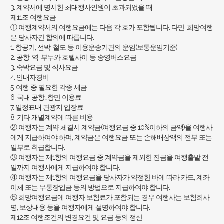
3. 계약서에 명시한 최대행사인원이 초과되었을 때
제11조 여행요금
① 여행계약서의 여행요금에는 다음 각 호가 포함됩니다. 다만, 희망여행
은 당사자간 합의에 따릅니다.
1. 항공기, 선박, 철도 등 이용운송기관의 운임(보통운임기준)
2. 공항, 역, 부두와 호텔사이 등 송영버스요금
3. 숙박요금 및 식사요금
4. 안내자경비
5. 여행 중 필요한 각종 세금
6. 국내 공항․항만 이용료
7. 일정표내 관광지 입장료
8. 기타 개별계약에 따른 비용
② 여행자는 계약 체결시 계약금(여행요금 중 10%이하의 금액)을 여행사
에게 지급하여야 하며, 계약금은 여행요금 또는 손해배상액의 전부 또는
일부로 취급합니다.
③ 여행자는 제1항의 여행요금 중 계약금을 제외한 잔금을 여행출발 전
일까지 여행사에게 지급하여야 합니다.
④ 여행자는 제1항의 여행요금을 당사자가 약정한 바에 따라 카드, 계좌
이체 또는 무통장입금 등의 방법으로 지급하여야 합니다.
⑤ 희망여행요금에 여행자 보험료가 포함되는 경우 여행사는 보험회사
명, 보상내용 등을 여행자에게 설명하여야 합니다.
제12조 여행조건의 변경요건 및 요금 등의 정산