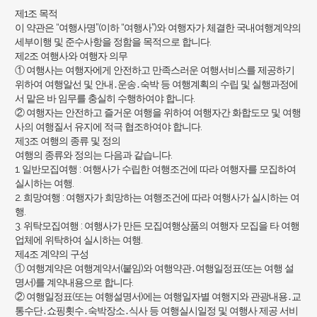
제1조 목적
이 약관은 “여행사명”(이하 “여행사”)와 여행자가 체결한 국내여행계약의
세부이행 및 준수사항을 정함을 목적으로 합니다.
제2조 여행사와 여행자 의무
① 여행사는 여행자에게 안전하고 만족스러운 여행서비스를 제공하기
위하여 여행알선 및 안내․운송․숙박 등 여행계획의 수립 및 실행과정에
서 맡은 바 임무를 충실히 수행하여야 합니다.
② 여행자는 안전하고 즐거운 여행을 위하여 여행자간 화합도모 및 여행
사의 여행질서 유지에 적극 협조하여야 합니다.
제3조 여행의 종류 및 정의
여행의 종류와 정의는 다음과 같습니다.
1. 일반모집여행 : 여행사가 수립한 여행조건에 따라 여행자를 모집하여
실시하는 여행.
2. 희망여행 : 여행자가 희망하는 여행조건에 따라 여행사가 실시하는 여
행.
3. 위탁모집여행 : 여행사가 만든 모집여행상품의 여행자 모집을 타 여행
업체에 위탁하여 실시하는 여행.
제4조 계약의 구성
① 여행계약은 여행계약서(붙임)와 여행약관․여행일정표(또는 여행 설
명서)를 계약내용으로 합니다.
② 여행일정표(또는 여행설명서)에는 여행일자별 여행지와 관광내용․교
통수단․쇼핑횟수․숙박장소․식사 등 여행실시일정 및 여행사 제공 서비