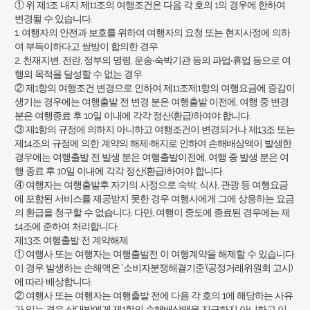
① 위 제1조 내지 제11조의 여행조건은 다음 각 호의 1의 경우에 한하여
변경될 수 있습니다.
1. 여행자의 안전과 보호를 위하여 여행자의 요청 또는 현지사정에 의하
여 부득이하다고 쌍방이 합의한 경우
2. 천재지변, 전란, 정부의 명령, 운송‧숙박기관 등의 파업‧휴업 등으로 여
행의 목적을 달성할 수 없는 경우
② 제1항의 여행조건 변경으로 인하여 제11조제1항의 여행요금에 증감이
생기는 경우에는 여행출발 전 변경 분은 여행출발 이전에, 여행 중 변경
분은 여행종료 후 10일 이내에 각각 정산(환급)하여야 합니다.
③ 제1항의 규정에 의하지 아니하고 여행조건이 변경되거나 제13조 또는
제14조의 규정에 의한 계약의 해제‧해지로 인하여 손해배상액이 발생한
경우에는 여행출발 전 발생 분은 여행출발이전에, 여행 중 발생 분은 여
행 종료 후 10일 이내에 각각 정산(환급)하여야 합니다.
④ 여행자는 여행출발후 자기의 사정으로 숙박, 식사, 관광 등 여행요금
에 포함된 서비스를 제공받지 못한 경우 여행사에게 그에 상응하는 요금
의 환급을 청구할 수 없습니다. 다만, 여행이 중도에 종료된 경우에는 제
14조에 준하여 처리합니다.
제13조 여행출발 전 계약해제
① 여행사 또는 여행자는 여행출발전 이 여행계약을 해제할 수 있습니다.
이 경우 발생하는 손해액은 ‘소비자분쟁해결기준’(공정거래위원회 고시)
에 따라 배상합니다.
② 여행사 또는 여행자는 여행출발 전에 다음 각 호의 1에 해당하는 사유
가 있는 경우 상대방에게 제1항의 손해배상액을 지급하지 아니하고 이