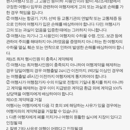
현지여행사 또는 그 고용인 등(이하 ‘사용인’이라 함)이 제2조제1항에서
규정한 여행사 임무와 관련하여 여행자에게 고의 또는 과실로 손해를 가
한 경우 책임을 집니다.
② 여행사는 항공기, 기차, 선박 등 교통기관의 연발착 또는 교통체증 등
으로 인하여 여행자가 입은 손해를 배상하여야 합니다. 다만, 여행사가
고의 또는 과실이 없음을 입증한 때에는 그러하지 아니합니다.
③ 여행사는 자기나 그 사용인이 여행자의 수하물 수령․인도․보관 등에
관하여 주의를 해태하지 아니하였음을 증명하지 아니 하는 한 여행자의
수하물 멸실, 훼손 또는 연착으로 인하여 발생한 손해를 배상하여야 합니
다.
제9조 최저 행사인원 미 충족시 계약해제
① 여행사는 최저행사인원이 충족되지 아니하여 여행계약을 해제하는
경우 당일여행의 경우 여행출발 24시간 이전까지, 1박2일 이상인 경우에
는 여행출발 48시간 이전까지 여행자에게 통지하여야 합니다.
② 여행사가 여행참가자 수의 미달로 전항의 기일내 통지를 하지 아니하
고 계약을 해제하는 경우 이미 지급받은 계약금 환급 외에 계약금 100%
상당액을 여행자에게 배상하여야 합니다.
제10조 계약체결 거절
여행사는 여행자에게 다음 각 호의 1에 해당하는 사유가 있을 경우에는
여행자와의 계약체결을 거절할 수 있습니다.
1. 다른 여행자에게 폐를 끼치거나 여행의 원활한 실시에 지장이 있다고
인정될 때
2. 질병 기타 사유로 여행이 어렵다고 인정될 때