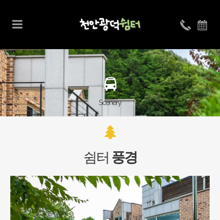
Scenery
쉼터
풍경